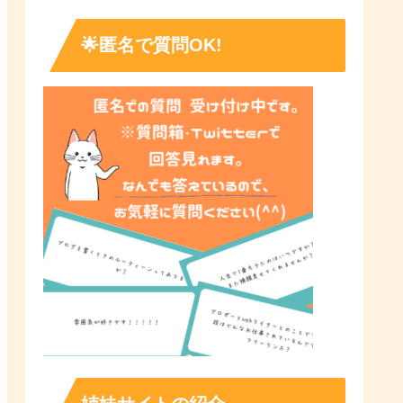
🌟匿名で質問OK!