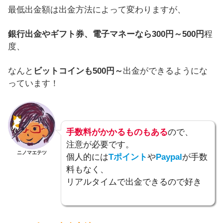
最低出金額は出金方法によって変わりますが、
銀行出金やギフト券、電子マネーなら300円～500円
程
度、
なんと
ビットコインも500円～
出金ができるようにな
っています！
手数料がかかるものもある
ので、
注意が必要です。
ニノマエテツ
個人的には
Tポイント
や
Paypal
が手数
料もなく、
リアルタイムで出金できるので好き