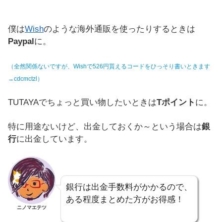
僕は
Wish
のような海外通販を使ったりするときは
Paypal
に。
（全然関係ないですが、Wishで526円貰えるコードをひっそり書いときます
→cdcmctzl）
TUTAYAでちょっと買い物したいときは
Tポイント
に。
特に用途ないけど、出金しておくか～という場合は
銀
行
に出金しています。
銀行は出金手数料がかかるので、
ある程度まとめた方がお得感！
ニノマエテツ